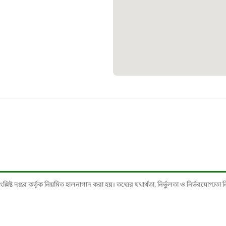
১০৯
শিশু সহায
১৬১
বাংলাদেশ ক
০১৯
মাদকদ্রব্য 
১৬১
ষ্ট দপ্তর কর্তৃক নিয়মিত হালনাগাদ করা হয়। তথ্যের যথার্থতা, নির্ভুলতা ও নির্ভরযোগ্যতা নিশ্
জরুরী অভ্