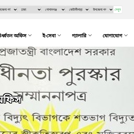
দেখুন
র্ধ্বতন অফিস
ই-সেবা
গ্যালারি
যোগাযোগ
 অফিস