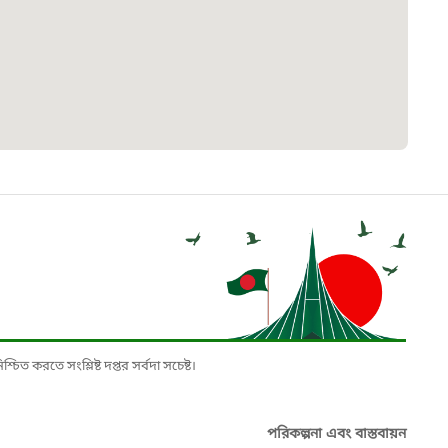
৮
়তা লাইন
০৯
র্মচারী কল্যাণ বোর্ড হটলাইন
০৮৮৮৮৮৮৮
নিয়ন্ত্রণ হটলাইন
১৩
চিত করতে সংশ্লিষ্ট দপ্তর সর্বদা সচেষ্ট।
যন্তরীণ নৌ-পরিবহন হটলাইন
পরিকল্পনা এবং বাস্তবায়ন