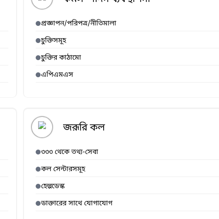
প্রজ্ঞাপন/পরিপত্র/নীতিমালা
চুক্তিসমূহ
চুক্তির কাঠামো
এপিএমএস
জরূরি কল
৩৩৩ থেকে তথ্য-সেবা
কল সেন্টারসমূহ
হেল্পডেস্ক
ডাক্তারের সাথে যোগাযোগ