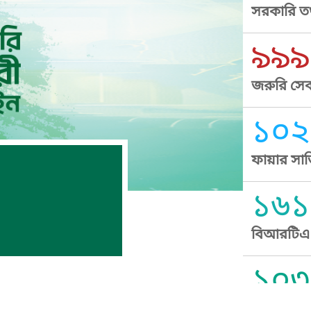
সরকারি তথ
৯৯৯
জরুরি সেব
১০২
ফায়ার সার
১৬১
বিআরটিএ স
১০৩
সুপ্রীম কোর