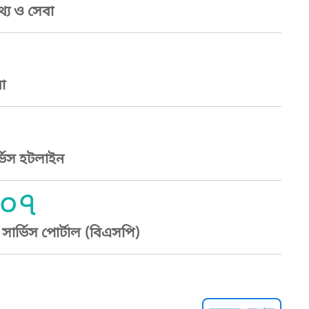
্য ও সেবা
া
্ভিস হটলাইন
০৭
ার্ভিস পোর্টাল (বিএসপি)
্ট হেল্পলাইন